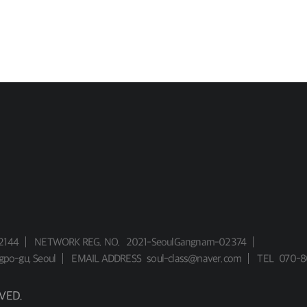
2144
NETWORK REG. NO.
2021-SeoulGangnam-02374
gpo-gu, Seoul
EMAIL ADDRESS
soul-class@naver.com
TEL
070-8
VED.