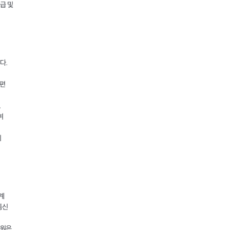
급 및
다.
우편
.
여
의
계
통신
회원은