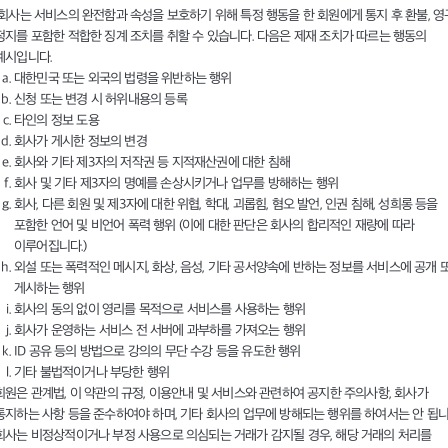
회사는 서비스의 완전함과 속성을 보호하기 위해 특정 행동을 한 회원에게 통지 후 환불, 영
정지를 포함한 적합한 징계 조치를 취할 수 있습니다. 다음은 제재 조치가 따르는 행동의
예시입니다.
대한민국 또는 외국의 법령을 위반하는 행위
신청 또는 변경 시 허위내용의 등록
타인의 정보 도용
회사가 게시한 정보의 변경
회사와 기타 제3자의 저작권 등 지적재산권에 대한 침해
회사 및 기타 제3자의 명예를 손상시키거나 업무를 방해하는 행위
회사, 다른 회원 및 제3자에 대한 위협, 학대, 괴롭힘, 혐오 발언, 인권 침해, 성희롱 등을
포함한 언어 및 비언어 폭력 행위 (이에 대한 판단은 회사의 합리적인 재량에 따라
이루어집니다.)
외설 또는 폭력적인 메시지, 화상, 음성, 기타 공서양속에 반하는 정보를 서비스에 공개 
게시하는 행위
회사의 동의 없이 영리를 목적으로 서비스를 사용하는 행위
회사가 운영하는 서비스 전 서버에 과부하를 가져오는 행위
ID 공유 등의 방법으로 강의의 무단 수강 등을 유도한 행위
기타 불법적이거나 부당한 행위
회원은 관계법, 이 약관의 규정, 이용안내 및 서비스와 관련하여 공지한 주의사항, 회사가
통지하는 사항 등을 준수하여야 하며, 기타 회사의 업무에 방해되는 행위를 하여서는 안 됩니
회사는 비정상적이거나 부정 사용으로 의심되는 거래가 감지될 경우, 해당 거래의 처리를