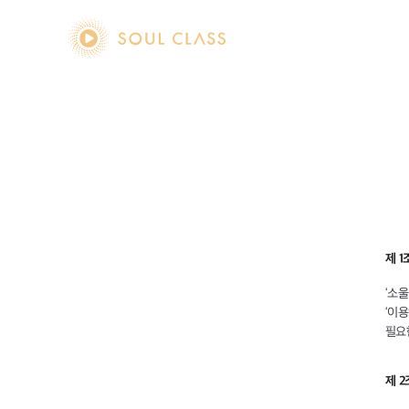
soul class
제 1
‘소
‘이
필요
제 2