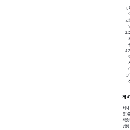
제 4
회사
등’)
적용
법령