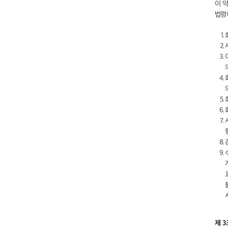
이 
법령
제 