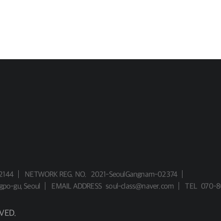
2144
NETWORK REG. NO.
2021-SeoulGangnam-02374
gpo-gu, Seoul
EMAIL ADDRESS
soul-class@naver.com
TEL
070-8
VED.