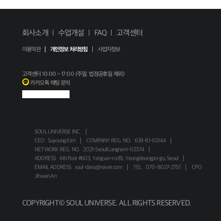
회사소개
수업개설
FAQ
고객센터
이용약관
개인정보 처리방침
사업자정보
고객센터
10:00 ~ 17:00 (주말, 법정공휴일 제외)
카카오톡 채팅 문의
SOUL UNIVERSE INC.
CEO
Suyoung Kim
COMPANY REG. NO.
639-81-02144
NETWORK REG. NO.
2021-SeoulGangnam-02374
ADDRESS
6th floor #603, Yangsan-ro 85, Yeongdeungpo-gu, Seoul
EMAIL ADDRESS
soul-class@naver.com
TEL
070-8027-2757
CPO
Jihwan An
COPYRIGHT© SOUL UNIVERSE. ALL RIGHTS RESERVED.