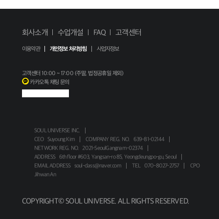
회사소개
수업개설
FAQ
고객센터
이용약관
개인정보 처리방침
사업자정보
고객센터
10:00 ~ 17:00 (주말, 법정공휴일 제외)
카카오톡 채팅 문의
SOUL UNIVERSE INC.
CEO
Suyoung Kim
COMPANY REG. NO.
639-81-02144
NETWORK REG. NO.
2021-SeoulGangnam-02374
ADDRESS
6th floor #603, Yangsan-ro 85, Yeongdeungpo-gu, Seoul
EMAIL ADDRESS
soul-class@naver.com
TEL
070-8027-2757
CPO
Jihwan An
COPYRIGHT© SOUL UNIVERSE. ALL RIGHTS RESERVED.