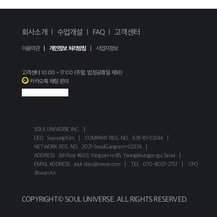
회사소개
수업개설
FAQ
고객센터
이용약관
개인정보 처리방침
사업자정보
고객센터
10:00 ~ 17:00 (주말, 법정공휴일 제외)
카카오톡 채팅 문의
SOUL UNIVERSE INC.
CEO
Suyoung Kim
COMPANY REG. NO.
639-81-02144
NETWORK REG. NO.
2021-SeoulGangnam-02374
ADDRESS
6th floor #603, Yangsan-ro 85, Yeongdeungpo-gu, Seoul
EMAIL ADDRESS
soul-class@naver.com
TEL
070-8027-2757
CPO
Jihwan An
COPYRIGHT© SOUL UNIVERSE. ALL RIGHTS RESERVED.