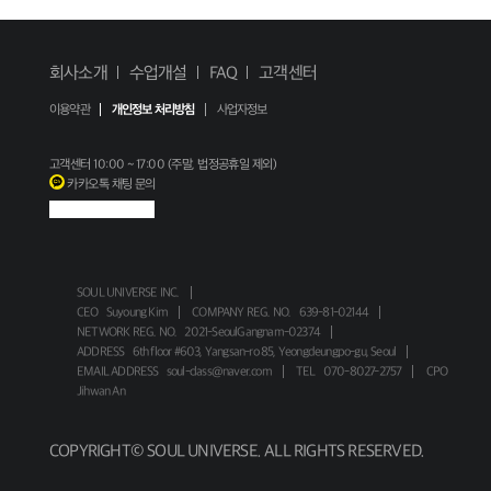
회사소개
수업개설
FAQ
고객센터
이용약관
개인정보 처리방침
사업자정보
고객센터
10:00 ~ 17:00 (주말, 법정공휴일 제외)
카카오톡 채팅 문의
SOUL UNIVERSE INC.
CEO
Suyoung Kim
COMPANY REG. NO.
639-81-02144
NETWORK REG. NO.
2021-SeoulGangnam-02374
ADDRESS
6th floor #603, Yangsan-ro 85, Yeongdeungpo-gu, Seoul
EMAIL ADDRESS
soul-class@naver.com
TEL
070-8027-2757
CPO
Jihwan An
COPYRIGHT© SOUL UNIVERSE. ALL RIGHTS RESERVED.