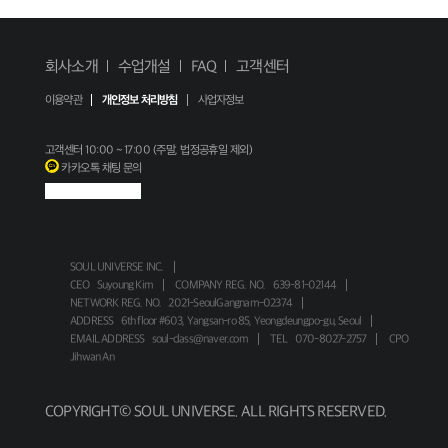
회사소개
수업개설
FAQ
고객센터
이용약관
개인정보 처리방침
사업자정보
고객센터
10:00 ~ 17:00 (주말, 법정공휴일 제외)
카카오톡 채팅 문의
SOUL UNIVERSE INC.
CEO
Suyoung Kim
COMPANY REG. NO.
639-81-02144
NETWORK REG. NO.
2021-SeoulGangnam-02374
ADDRESS
6th floor #603, Yangsan-ro 85, Yeongdeungpo-gu, Seoul
EMAIL ADDRESS
soul-class@naver.com
TEL
070-8027-2757
CPO
Jihwan An
COPYRIGHT© SOUL UNIVERSE. ALL RIGHTS RESERVED.