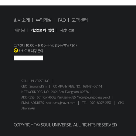
회사소개
수업개설
FAQ
고객센터
이용약관
개인정보 처리방침
사업자정보
고객센터
10:00 ~ 17:00 (주말, 법정공휴일 제외)
카카오톡 채팅 문의
SOUL UNIVERSE INC.
CEO
Suyoung Kim
COMPANY REG. NO.
639-81-02144
NETWORK REG. NO.
2021-SeoulGangnam-02374
ADDRESS
6th floor #603, Yangsan-ro 85, Yeongdeungpo-gu, Seoul
EMAIL ADDRESS
soul-class@naver.com
TEL
070-8027-2757
CPO
Jihwan An
COPYRIGHT© SOUL UNIVERSE. ALL RIGHTS RESERVED.