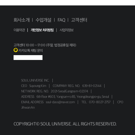
회사소개
수업개설
FAQ
고객센터
이용약관
개인정보 처리방침
사업자정보
고객센터
10:00 ~ 17:00 (주말, 법정공휴일 제외)
카카오톡 채팅 문의
SOUL UNIVERSE INC.
CEO
Suyoung Kim
COMPANY REG. NO.
639-81-02144
NETWORK REG. NO.
2021-SeoulGangnam-02374
ADDRESS
6th floor #603, Yangsan-ro 85, Yeongdeungpo-gu, Seoul
EMAIL ADDRESS
soul-class@naver.com
TEL
070-8027-2757
CPO
Jihwan An
COPYRIGHT© SOUL UNIVERSE. ALL RIGHTS RESERVED.