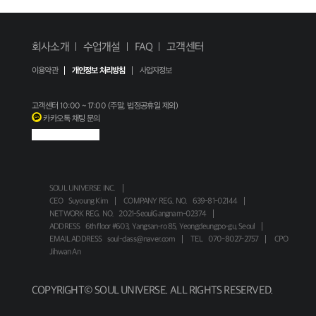
회사소개
수업개설
FAQ
고객센터
이용약관
개인정보 처리방침
사업자정보
고객센터
10:00 ~ 17:00 (주말, 법정공휴일 제외)
카카오톡 채팅 문의
SOUL UNIVERSE INC.
CEO
Suyoung Kim
COMPANY REG. NO.
639-81-02144
NETWORK REG. NO.
2021-SeoulGangnam-02374
ADDRESS
6th floor #603, Yangsan-ro 85, Yeongdeungpo-gu, Seoul
EMAIL ADDRESS
soul-class@naver.com
TEL
070-8027-2757
CPO
Jihwan An
COPYRIGHT© SOUL UNIVERSE. ALL RIGHTS RESERVED.