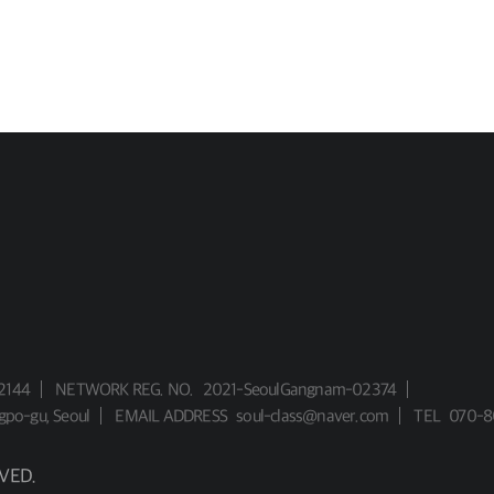
2144
NETWORK REG. NO.
2021-SeoulGangnam-02374
gpo-gu, Seoul
EMAIL ADDRESS
soul-class@naver.com
TEL
070-8
VED.