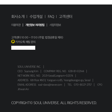
회사소개
수업개설
FAQ
고객센터
이용약관
개인정보 처리방침
사업자정보
고객센터
10:00 ~ 17:00 (주말, 법정공휴일 제외)
카카오톡 채팅 문의
SOUL UNIVERSE INC.
CEO
Suyoung Kim
COMPANY REG. NO.
639-81-02144
NETWORK REG. NO.
2021-SeoulGangnam-02374
ADDRESS
6th floor #603, Yangsan-ro 85, Yeongdeungpo-gu, Seoul
EMAIL ADDRESS
soul-class@naver.com
TEL
070-8027-2757
CPO
Jihwan An
COPYRIGHT© SOUL UNIVERSE. ALL RIGHTS RESERVED.