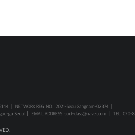
2144
NETWORK REG. NO.
2021-SeoulGangnam-02374
gpo-gu, Seoul
EMAIL ADDRESS
soul-class@naver.com
TEL
070-8
VED.