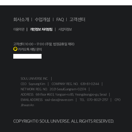
회사소개
수업개설
FAQ
고객센터
이용약관
개인정보 처리방침
사업자정보
고객센터
10:00 ~ 17:00 (주말, 법정공휴일 제외)
카카오톡 채팅 문의
SOUL UNIVERSE INC.
CEO
Suyoung Kim
COMPANY REG. NO.
639-81-02144
NETWORK REG. NO.
2021-SeoulGangnam-02374
ADDRESS
6th floor #603, Yangsan-ro 85, Yeongdeungpo-gu, Seoul
EMAIL ADDRESS
soul-class@naver.com
TEL
070-8027-2757
CPO
Jihwan An
COPYRIGHT© SOUL UNIVERSE. ALL RIGHTS RESERVED.