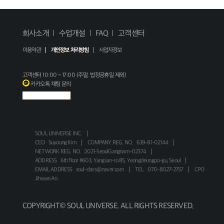
회사소개
수업개설
FAQ
고객센터
이용약관
개인정보 처리방침
사업자정보
고객센터
10:00 ~ 17:00 (주말, 법정공휴일 제외)
카카오톡 채팅 문의
SOUL UNIVERSE INC.
CEO
Suyoung Kim
COMPANY REG. NO.
639-81-02144
NETWORK REG. NO.
2021-SeoulGangnam-02374
ADDRESS
6th floor #603, Yangsan-ro 85, Yeongdeungpo-gu, Seoul
EMAIL ADDRESS
soul-class@naver.com
TEL
070-8027-2757
CPO
Jihwan An
COPYRIGHT© SOUL UNIVERSE. ALL RIGHTS RESERVED.