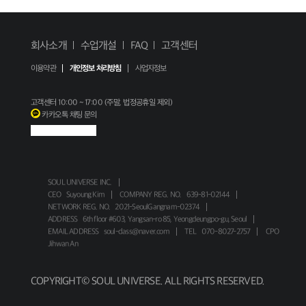
회사소개
수업개설
FAQ
고객센터
이용약관
개인정보 처리방침
사업자정보
고객센터
10:00 ~ 17:00 (주말, 법정공휴일 제외)
카카오톡 채팅 문의
SOUL UNIVERSE INC.
CEO
Suyoung Kim
COMPANY REG. NO.
639-81-02144
NETWORK REG. NO.
2021-SeoulGangnam-02374
ADDRESS
6th floor #603, Yangsan-ro 85, Yeongdeungpo-gu, Seoul
EMAIL ADDRESS
soul-class@naver.com
TEL
070-8027-2757
CPO
Jihwan An
COPYRIGHT© SOUL UNIVERSE. ALL RIGHTS RESERVED.