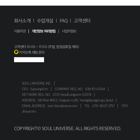
회사소개
수업개설
FAQ
고객센터
이용약관
개인정보 처리방침
사업자정보
고객센터
10:00 ~ 17:00 (주말, 법정공휴일 제외)
카카오톡 채팅 문의
SOUL UNIVERSE INC.
CEO
Suyoung Kim
COMPANY REG. NO.
639-81-02144
NETWORK REG. NO.
2021-SeoulGangnam-02374
ADDRESS
6th floor #603, Yangsan-ro 85, Yeongdeungpo-gu, Seoul
EMAIL ADDRESS
soul-class@naver.com
TEL
070-8027-2757
CPO
Jihwan An
COPYRIGHT© SOUL UNIVERSE. ALL RIGHTS RESERVED.