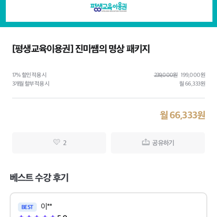
[평생교육이용권] 진미쌤의 명상 패키지
17% 할인 적용 시
239,000원
199,000원
3개월 할부 적용 시
월
66,333원
월
66,333
원
2
공유하기
베스트 수강 후기
이**
BEST