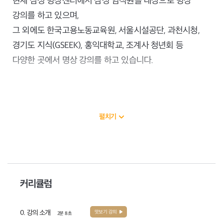
현재 삼성 명상센터에서 삼성 임직원을 대상으로 명상
강의를 하고 있으며,
그 외에도 한국고용노동교육원, 서울시설공단, 과천시청,
경기도 지식(GSEEK), 홍익대학교, 조계사 청년회 등
다양한 곳에서 명상 강의를 하고 있습니다.
서양의 심리학과 동양의 명상을 결합하여 알기 쉽게 명상을
안내해드립니다.
펼치기
진미쌤 더 알아보기
진미쌤 유튜브 <지혜충전소>
책 <마음공부 워크북>
커리큘럼
맛보기 강의
0. 강의 소개
2분 8초