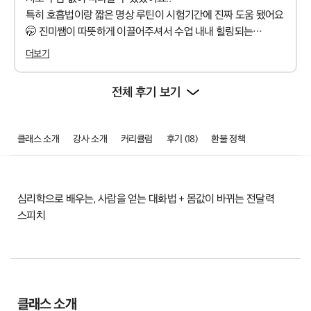
특히 호흡법이랑 짧은 명상 루틴이 시험기간에 진짜 도움 됐어요
🤭 진미쌤이 따뜻하게 이끌어주셔서 수업 내내 힐링되는
기분이었어요
더보기
앞으로도 매일 짧게라도 명상을 이어가면서 제 생활에 활력을
주고 싶어요:) 완전 추천합니다!!
전체 후기 보기
클래스 소개
강사 소개
커리큘럼
후기 (18)
환불 정책
심리학으로 배우는, 사람을 얻는 대화법 + 몸값이 바뀌는 전달력
[평생교육이용권] 진미쌤의 명상 패키지
스피치
클래스 소개