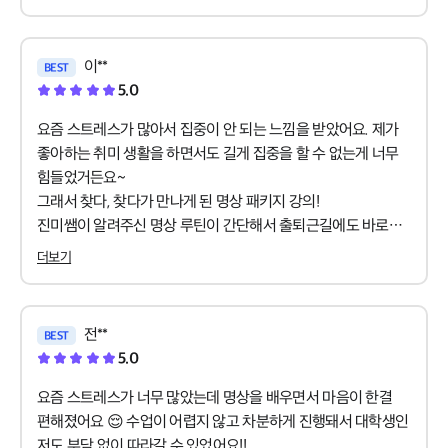
거짓말 같겠지만 정말이에요 ! 저에게는 정말 큰 안정이
되었습니다 :)
매일 잠들기 전에 잠깐씩 실습하니까 숙면에도 도움이 됩니다.
이**
BEST
하루의 마무리가 훨씬 평화로워졌어요.
5.0
요즘 스트레스가 많아서 집중이 안 되는 느낌을 받았어요. 제가
좋아하는 취미 생활을 하면서도 길게 집중을 할 수 없는게 너무
힘들었거든요~
그래서 찾다, 찾다가 만나게 된 명상 패키지 강의!
진미쌤이 알려주신 명상 루틴이 간단해서 출퇴근길에도 바로
적용할 수 있었습니다.
더보기
명상 후에는 머리가 맑아지고 작은 일에도 감사함이
생기더라고요.
꾸준히 실천하면서 감정 기복이 줄어들고 다시 깊게 집중할 수
전**
BEST
있게 된 제 자신을 보며 요즘 매일이 즐겁답니다^^
5.0
요즘 스트레스가 너무 많았는데 명상을 배우면서 마음이 한결
편해졌어요 😌 수업이 어렵지 않고 차분하게 진행돼서 대학생인
저도 부담 없이 따라갈 수 있었어요!!