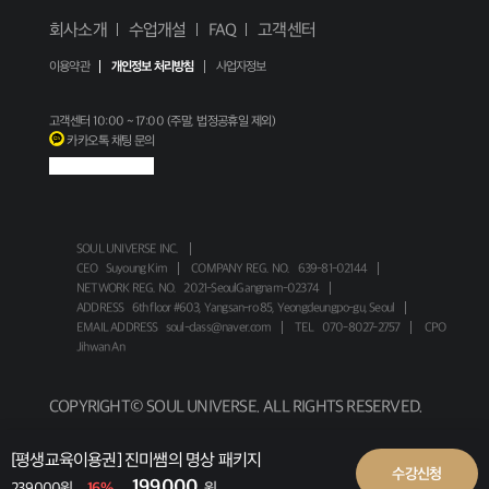
회사소개
수업개설
FAQ
고객센터
이용약관
개인정보 처리방침
사업자정보
고객센터
10:00 ~ 17:00 (주말, 법정공휴일 제외)
카카오톡 채팅 문의
SOUL UNIVERSE INC.
CEO
Suyoung Kim
COMPANY REG. NO.
639-81-02144
NETWORK REG. NO.
2021-SeoulGangnam-02374
ADDRESS
6th floor #603, Yangsan-ro 85, Yeongdeungpo-gu, Seoul
EMAIL ADDRESS
soul-class@naver.com
TEL
070-8027-2757
CPO
Jihwan An
COPYRIGHT© SOUL UNIVERSE. ALL RIGHTS RESERVED.
[평생교육이용권] 진미쌤의 명상 패키지
수강신청
199,000
239,000원
16%
원