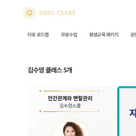
soul class
타로 로드맵
무료수업
평생교육 패키지
운
김수영 클래스 5개