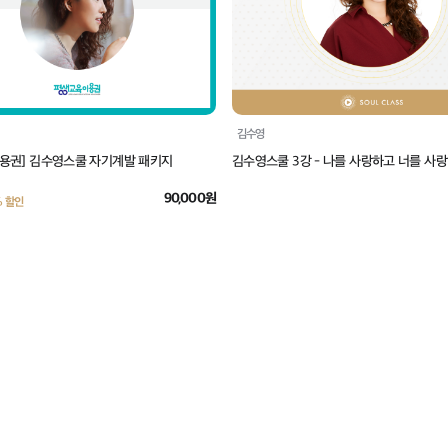
김수영
용권] 김수영스쿨 자기계발 패키지
김수영스쿨 3강 - 나를 사랑하고 너를 사
90,000원
% 할인