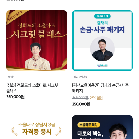
정회도
겸재 (민광욱)
[심화] 정회도의 소울타로 시크릿
[평생교육이용권] 겸재의 손금+사주
클래스
패키지
250,000원
448,000원
22% 할인
350,000원