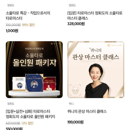
정회도
정회도
소울타로 특강 - 직업으로서의
[입문] 타로마스터 정회도의 소울타로
타로마스터
마스터 클래스
328,000원
100,000원
99% 할인
1,000원
정회도
퀴니
[입문+실전+심화] 타로마스터
퀴니의 관상 마스터 클래스
정회도의 소울타로 올인원 패키지
199,000원
627,000원
12% 할인
550,000원