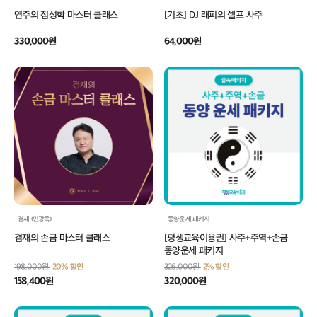
연주의 점성학 마스터 클래스
[기초] DJ 래피의 셀프 사주
330,000원
64,000원
겸재 (민광욱)
동양운세 패키지
겸재의 손금 마스터 클래스
[평생교육이용권] 사주+주역+손금
동양운세 패키지
198,000원
20% 할인
326,000원
2% 할인
158,400원
320,000원