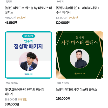
정회도
DJ래피
[실전] 타로고수 워크숍 by 타로마스터
[평생교육이용권] DJ 래피의 사주 +
정회도
주역 패키지
49,000원
5% 할인
128,000원
6% 할인
46,550원
120,000원
연주 (윤국일)
겸재 (민광욱)
[평생교육이용권] 연주의 점성학
[실전] 겸재의 사주 마스터 클래스
패키지
250,000원
382,000원
8% 할인
350,000원