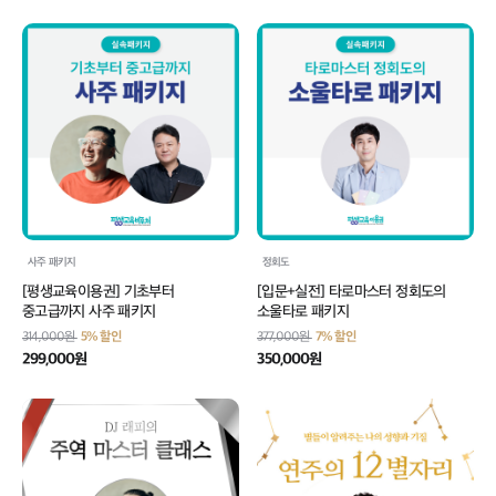
사주 패키지
정회도
[평생교육이용권] 기초부터
[입문+실전] 타로마스터 정회도의
중고급까지 사주 패키지
소울타로 패키지
314,000원
5% 할인
377,000원
7% 할인
299,000원
350,000원