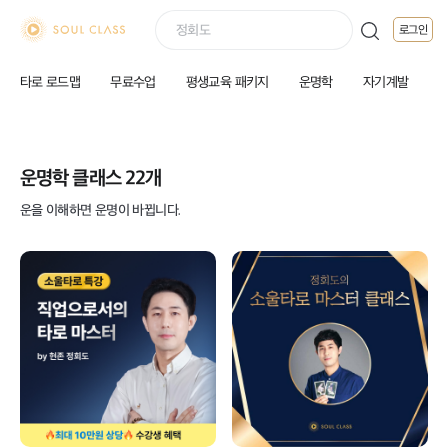
soul class
로그인
타로 로드맵
무료수업
평생교육 패키지
운명학
자기계발
운명학 클래스 22개
운을 이해하면 운명이 바뀝니다.